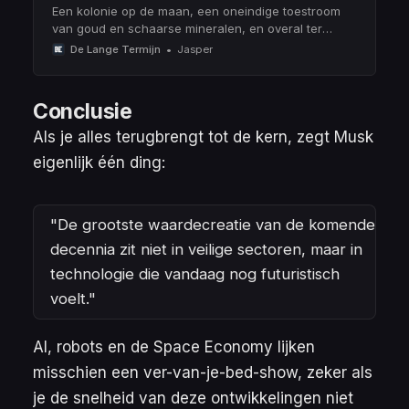
Een kolonie op de maan, een oneindige toestroom
van goud en schaarse mineralen, en overal ter
wereld een 5G-verbinding. Is het tijdperk van de
De Lange Termijn
Jasper
‘Space Age’ eindelijk aangebroken?
Conclusie
Als je alles terugbrengt tot de kern, zegt Musk
eigenlijk één ding:
"De grootste waardecreatie van de komende
decennia zit niet in veilige sectoren, maar in
technologie die vandaag nog futuristisch
voelt."
AI, robots en de Space Economy lijken
misschien een ver-van-je-bed-show, zeker als
je de snelheid van deze ontwikkelingen niet