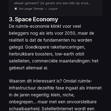
elkaar gemeen? Ze geven ons een blik op onze
onvermijdelijke toekomst, waarin (autonome) robots
De Lange Termijn
Jasper
een belangrijke rol gaan spelen.
3. Space Economy
De ruimte-economie klinkt voor veel
beleggers nog als iets voor 2050, maar de
realiteit is dat de fundamenten
nu
worden
gelegd. Goedkopere raketlanceringen,
herbruikbare boosters, low-earth orbit
satellieten, commerciële maanlandingen: het
gebeurt allemaal al.
Waarom dit interessant is? Omdat ruimte-
infrastructuur dezelfde fase ingaat als internet
in de jaren negentig: klein, niche,
onbegrepen… maar met een onvoorstelbare
schaalbaarheid. Satellietinternet wordt een