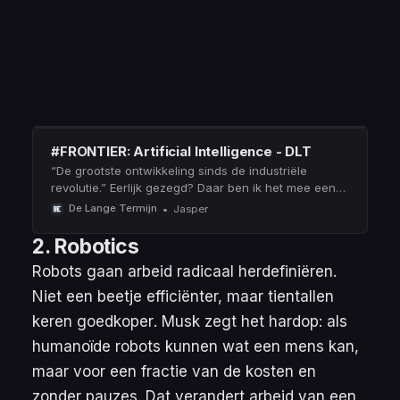
#FRONTIER: Artificial Intelligence - DLT
“De grootste ontwikkeling sinds de industriële
revolutie.” Eerlijk gezegd? Daar ben ik het mee eens.
Dit is een megatrend die ons leven compleet zal
De Lange Termijn
Jasper
veranderen. Maar hoe kun je erin beleggen?
2. Robotics
Robots gaan arbeid radicaal herdefiniëren.
Niet een beetje efficiënter, maar
tientallen
keren goedkoper
. Musk zegt het hardop: als
humanoïde robots kunnen wat een mens kan,
maar voor een fractie van de kosten en
zonder pauzes. Dat verandert arbeid van een