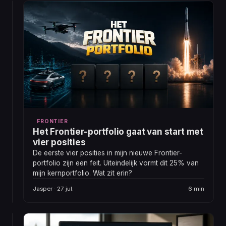
om
DEEPDIVES
dat
Mobileye:
leidend
solide
te
bet,
maken.
al
Als
doet
je
koers
puur
naar
anders
de
vermoeden
grafiek
kijkt,
FRONTIER
dan
Het Frontier-portfolio gaat van start met
schrik
vier posities
je
De eerste vier posities in mijn nieuwe Frontier-
je
portfolio zijn een feit. Uiteindelijk vormt dit 25% van
kapot
Jasper
mijn kernportfolio. Wat zit erin?
8
bij
& Yuri ·
min
Mobileye.
28 jul.
Jasper · 27 jul.
6 min
Maar
fundamenteel
is