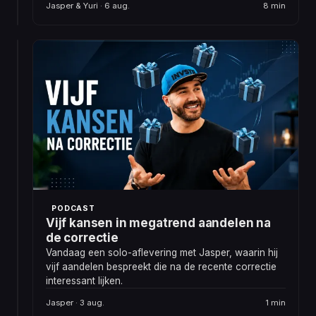
waardevoller
aug.
Jasper & Yuri · 6 aug.
8 min
is
dan
het
PODCAST
label
188.
zelf.
Hoe
wij
beleggen:
Vandaag
vier
een
vragen
speciale
aflevering,
aan
want
het
je
hele
hoort
DLT-
PODCAST
het
team
Vijf kansen in megatrend aandelen na
volledige
de correctie
DLT-
Vandaag een solo-aflevering met Jasper, waarin hij
team.
vijf aandelen bespreekt die na de recente correctie
Jasper
We
&
1
interessant lijken.
beantwoorden
Twan ·
min
vier
6 aug.
Jasper · 3 aug.
1 min
vragen