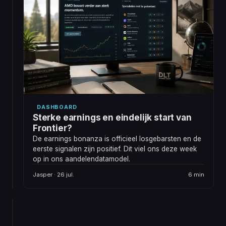
PODCAST
er
Onze
stiekem
portfolio's
veel
zonder
om
onze
enthousiast
Hoe
huidige
over
zouden
te
posities?
wij
worden.
een
nieuw
portfolio
opbouwen
DASHBOARD
als
Sterke earnings en eindelijk start van
geen
Frontier?
enkele
De earnings bonanza is officieel losgebarsten en de
huidige
eerste signalen zijn positief. Dit viel ons deze week
Jasper
positie
&
1
op in ons aandelendatamodel.
mee
Twan ·
min
mocht?
27 jul.
Jasper · 26 jul.
6 min
Twan
kiest
ETF's,
DEEPDIVES
Jasper
QuantumScape:
losse