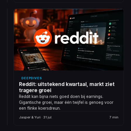
die
we
DASHBOARD
regelmatig
Nieuw:
van
ons
luisteraars
datamodel
krijgen.
bepaalt
Ons
nu
aandelenmodel
het
schijnt
zo
DLT
sterk
Oordeel
te
zijn
DEEPDIVES
met
Reddit: uitstekend kwartaal, markt ziet
bepalen
tragere groei
van
Reddit kan bijna niets goed doen bij earnings.
het
Gigantische groei, maar één twijfel is genoeg voor
oordeel,
Jasper
een flinke koersdreun.
6
dat
· 2
min
we
aug.
Jasper & Yuri · 31 jul.
7 min
besloten
hebben