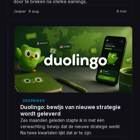
door te breken na sterke earnings.
Jasper · 9 aug.
8 min
DASHBOARD
Het
juiste
instapmoment
bestaat
We
bijna
halen
niet
Technisch
uit
het
dashboard.
Het
DEEPDIVES
onderzoek
Duolingo: bewijs van nieuwe strategie
erachter
wordt geleverd
leverde
Zes maanden geleden stapte ik in met één
iets
verwachting: bewijs dat de nieuwe strategie werkt.
op
Jasper
Na twee kwartalen lijkt dat er te zijn.
6
dat
· 8
min