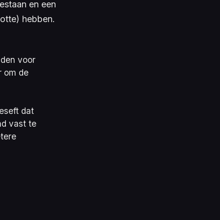
 bestaan en een
otte) hebben.
nden voor
ar om de
eseft dat
d vast te
etere