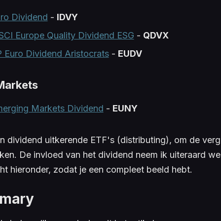
uro Dividend
-
IDVY
SCI Europe Quality Dividend ESG
-
QDVX
Euro Dividend Aristocrats
-
EUDV
Markets
merging Markets Dividend
-
EUNY
jn
dividend uitkerende
ETF's (distributing), om de verge
aken. De invloed van het dividend neem ik uiteraard we
cht hieronder, zodat je een compleet beeld hebt.
mmary