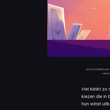
Geen 
verle
Het klinkt zo
kiezen die in 
hun winst uit