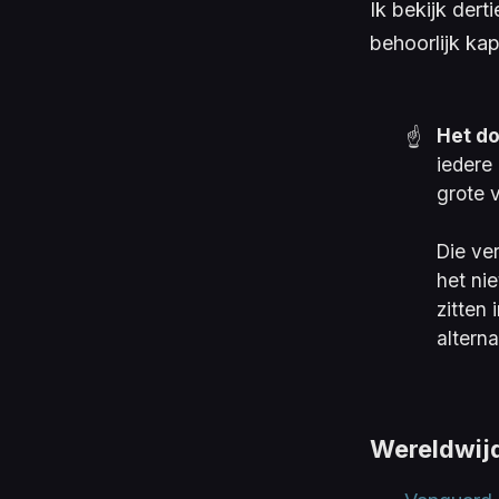
Ik bekijk derti
behoorlijk ka
Het do
☝️
iedere
grote v
Die ver
het ni
zitten 
alterna
Wereldwij