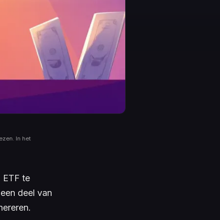
ezen. In het
n ETF te
s een deel van
ereren.