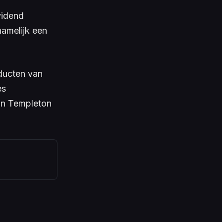
vidend
namelijk een
oducten van
es
in Templeton