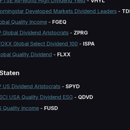
FTSE All-World High Dividend Yield
-
VHYL
rningstar Developed Markets Dividend Leaders
-
TD
lobal Quality Income
-
FGEQ
Global Dividend Aristocrats
-
ZPRG
TOXX Global Select Dividend 100
-
ISPA
lobal Quality Dividend
-
FLXX
Staten
US Dividend Aristocrats
-
SPYD
SCI USA Quality Dividend ESG
-
QDVD
S Quality Income
-
FUSD