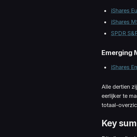
iShares E
iShares M
SPDR S&P 
Emerging 
iShares E
Alle dertien zi
eerlijker te m
totaal-overzi
Key su