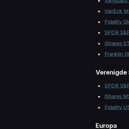
Vanguard 
VanEck Mo
Fidelity G
SPDR S&P 
iShares S
Franklin G
Verenigde 
SPDR S&P 
iShares M
Fidelity U
Europa