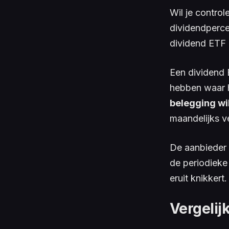
Wil je control
dividendperce
dividend ETF d
Een dividend E
hebben waar 
belegging wi
maandelijks v
De aanbieder 
de periodieke
eruit knikkert
Vergelij