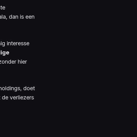
ste
ala
, dan is een
ig interesse
ige
zonder hier
holdings, doet
 de verliezers