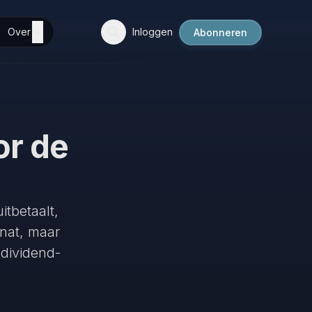
Over
Inloggen
Abonneren
or de
itbetaalt,
 nat, maar
dividend-