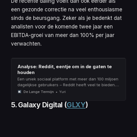
De recente daling voelt dan ook eerder als
een gezonde correctie na veel enthousiasme
sinds de beursgang. Zeker als je bedenkt dat
analisten voor de komende twee jaar een
EBITDA
-groei van meer dan 100% per jaar
verwachten.
Analyse: Reddit, eentje om in de gaten te
houden
Een uniek sociaal platform met meer dan 100 miljoen
dagelijkse gebruikers – Reddit heeft veel te bieden.
Ook voor beleggers die zichzelf de tijd gunnen.
De Lange Termijn
Yuri
5. Galaxy Digital
(
GLXY
)