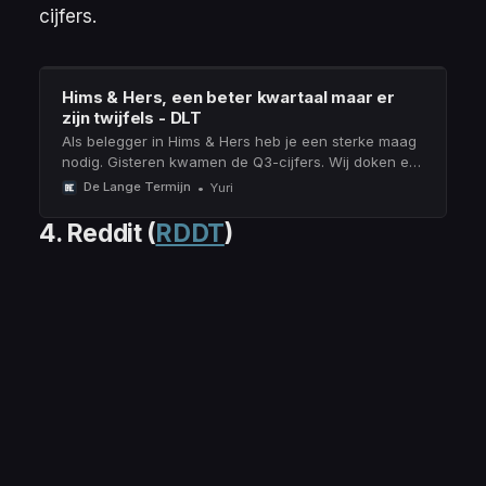
cijfers.
Hims & Hers, een beter kwartaal maar er
zijn twijfels - DLT
Als belegger in Hims & Hers heb je een sterke maag
nodig. Gisteren kwamen de Q3-cijfers. Wij doken er
direct in, zowel fundamenteel als technisch.
De Lange Termijn
Yuri
4. Reddit
(
RDDT
)