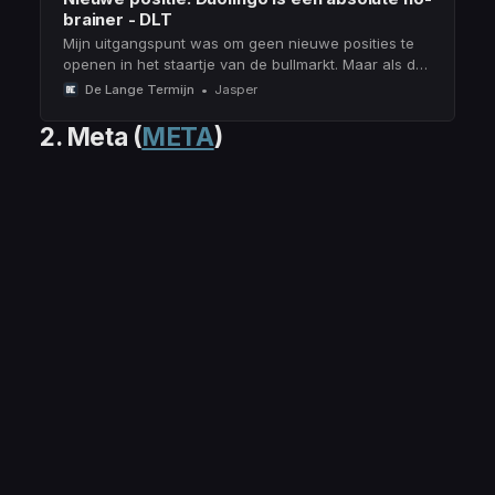
brainer - DLT
Mijn uitgangspunt was om geen nieuwe posities te
openen in het staartje van de bullmarkt. Maar als de
markt dit soort kansen biedt, dan ga ik overstag.
De Lange Termijn
Jasper
2. Meta
(
META
)