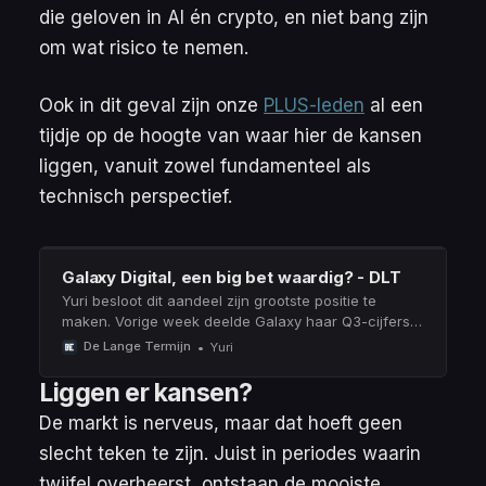
die geloven in AI én crypto, en niet bang zijn
om wat risico te nemen.
Ook in dit geval zijn onze
PLUS-leden
al een
tijdje op de hoogte van waar hier de kansen
liggen, vanuit zowel fundamenteel als
technisch perspectief.
Galaxy Digital, een big bet waardig? - DLT
Yuri besloot dit aandeel zijn grootste positie te
maken. Vorige week deelde Galaxy haar Q3-cijfers.
Hoe staat het aandeel er nu voor?
De Lange Termijn
Yuri
Liggen er kansen?
De markt is nerveus, maar dat hoeft geen
slecht teken te zijn. Juist in periodes waarin
twijfel overheerst, ontstaan de mooiste