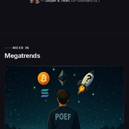
—
Jasper & Twan
, co-founders DLT
MEER IN
Megatrends