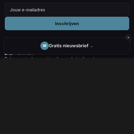
Inschrijven
×
Gratis nieuwsbrief
→
✉
Beleggen in de megatrends van de toekomst.
Wij investeren ons eigen geld en delen alles
wat we leren.
Twitter
RSS
ARTIKELEN
Deepdives
ETF Trends
Markten
Megatrends