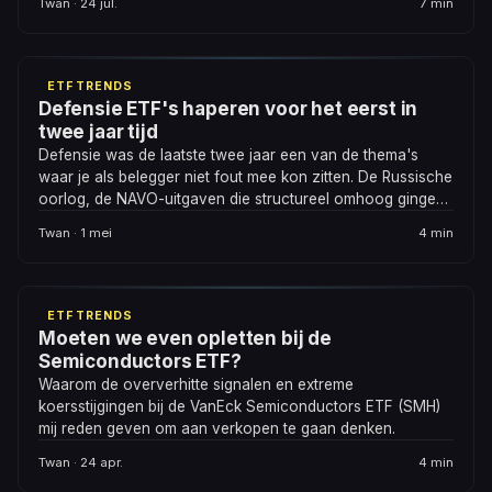
Twan · 24 jul.
7 min
ETF TRENDS
Defensie ETF's haperen voor het eerst in
twee jaar tijd
Defensie was de laatste twee jaar een van de thema's
waar je als belegger niet fout mee kon zitten. De Russische
oorlog, de NAVO-uitgaven die structureel omhoog gingen,
een Europa dat zichzelf eindelijk serieus nam op
Twan · 1 mei
4 min
veiligheidsgebied. Is de rek er nu uit?
ETF TRENDS
Moeten we even opletten bij de
Semiconductors ETF?
Waarom de oververhitte signalen en extreme
koersstijgingen bij de VanEck Semiconductors ETF (SMH)
mij reden geven om aan verkopen te gaan denken.
Twan · 24 apr.
4 min