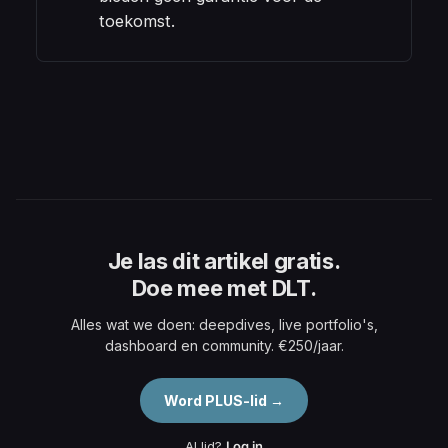
toekomst.
Je las dit artikel gratis.
Doe mee met DLT.
Alles wat we doen: deepdives, live portfolio's,
dashboard en community. €250/jaar.
Word PLUS-lid →
Al lid?
Log in