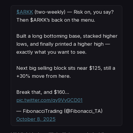
$ARKK
(two-weekly) — Risk on, you say?
Then $ARKK’s back on the menu.
Built a long bottoming base, stacked higher
lows, and finally printed a higher high —
exactly what you want to see.
Next big selling block sits near $125, still a
+30% move from here.
Break that, and $160…
pic.twitter.com/qy9VvGCD01
— FibonacciTrading (@Fibonacci_TA)
October 8, 2025