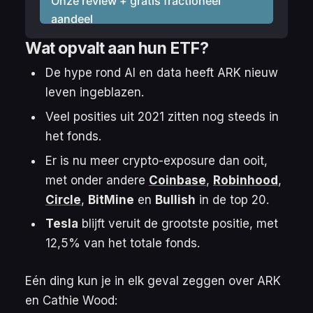
Onze review + gratis fractioneel
aandeel
Wat opvalt aan hun ETF?
De hype rond AI en data heeft ARK nieuw
leven ingeblazen.
Veel posities uit 2021 zitten nog steeds in
het fonds.
Er is nu meer crypto-exposure dan ooit,
met onder andere
Coinbase
,
Robinhood
,
Circle
,
BitMine
en
Bullish
in de top 20.
Tesla
blijft veruit de grootste positie, met
12,5% van het totale fonds.
Eén ding kun je in elk geval zeggen over ARK
en Cathie Wood: