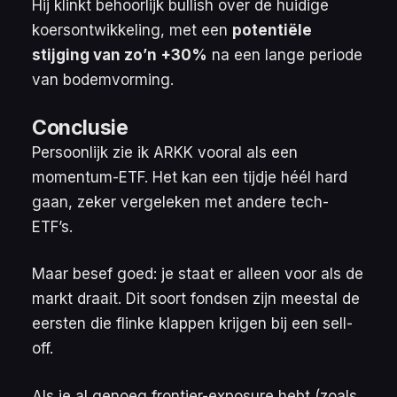
Hij klinkt behoorlijk bullish over de huidige
koersontwikkeling, met een
potentiële
stijging van zo’n +30%
na een lange periode
van bodemvorming.
Conclusie
Persoonlijk zie ik ARKK vooral als een
momentum-ETF. Het kan een tijdje héél hard
gaan, zeker vergeleken met andere tech-
ETF’s.
Maar besef goed: je staat er alleen voor als de
markt draait. Dit soort fondsen zijn meestal de
eersten die flinke klappen krijgen bij een sell-
off.
Als je al genoeg
frontier-exposure
hebt (zoals