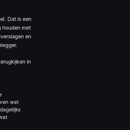
el. Dat is een
ig houden met
lverslagen en
elegger.
erugkijken in
 
even wat
dagelijks
 wat
.