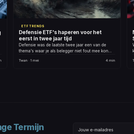
ETF TRENDS
Defensie ETF's haperen voor het
g
eerst in twee jaar tijd
Defensie was de laatste twee jaar een van de
thema's waar je als belegger niet fout mee kon
zitten. De Russische oorlog, de NAVO-uitgaven
n
Twan · 1 mei
4 min
die structureel omhoog gingen, een Europa dat
zichzelf eindelijk serieus nam op
veiligheidsgebied. Is de rek er nu uit?
nge Termijn