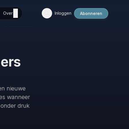
Over
Inloggen
Abonneren
ners
een nieuwe
odes wanneer
 onder druk