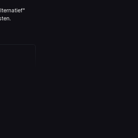
lternatief"
sten.