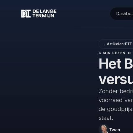
Dashbo
←
Artikelen
/
ETF
6 MIN LEZEN
·
12
Het B
vers
Zonder bedr
voorraad van
de goudprijs
staat.
Twan