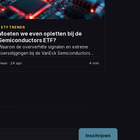
ETF TRENDS
Moeten we even opletten bij de
Semiconductors ETF?
Waarom de oververhitte signalen en extreme
koersstijgingen bij de VanEck Semiconductors
ETF (SMH) mij reden geven om aan verkopen te
Twan · 24 apr.
4 min
gaan denken.
Inschrijven