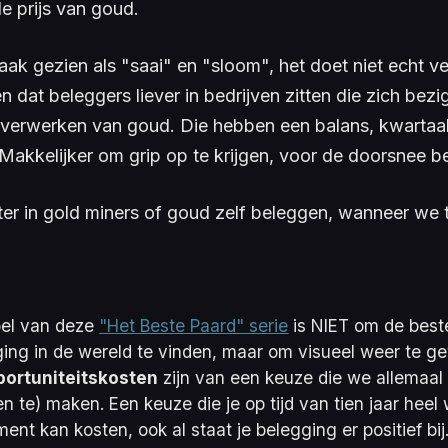
 prijs van goud.
ak gezien als "saai" en "sloom", het doet niet echt ve
 dat beleggers liever in bedrijven zitten die zich bez
 verwerken van goud. Die hebben een balans, kwartaa
Makkelijker om grip op te krijgen, voor de doorsnee b
ter in gold miners of goud zelf beleggen, wanneer we t
oel van deze
"Het Beste Paard" serie
is NIET om de
beste
ging
in de wereld te vinden, maar om visueel weer te g
portuniteitskosten
zijn van een keuze die we allemaal 
en te) maken. Een keuze die je op tijd van tien jaar heel
ent kan kosten, ook al staat je belegging er positief bij