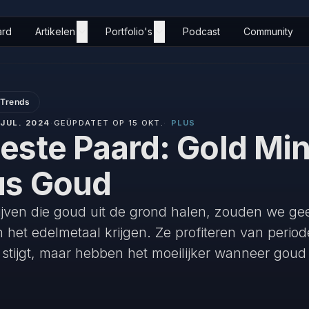
ard
Artikelen
Portfolio's
Podcast
Community
 Trends
 JUL. 2024
·
GEÜPDATET OP 15 OKT.
·
PLUS
este Paard: Gold Mi
us Goud
ijven die goud uit de grond halen, zouden we g
 het edelmetaal krijgen. Ze profiteren van peri
 stijgt, maar hebben het moeilijker wanneer goud