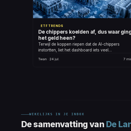
ETF TRENDS
De chippers koelden af, dus waar gin
het geld heen?
Terwijl de koppen riepen dat de AI-chippers
instortten, liet het dashboard iets veel
genuanceerders zien. Vijf ETF's die deze ronde
Twan · 24 jul.
7 mi
om heel verschillende redenen opvielen.
WEKELIJKS IN JE INBOX
De samenvatting van
De La