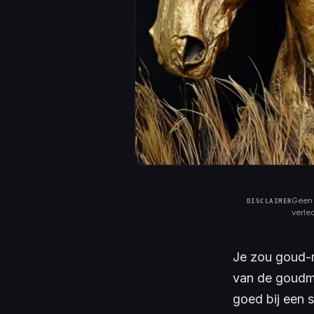
Geen 
verle
Je zou goud-m
van de goudma
goed bij een 