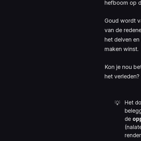
hefboom op de
Goud wordt va
van de redenen
het delven en
maken winst. 
Kon je nou be
het verleden?
Het d
💡
beleg
de
op
(nalat
rendem