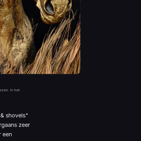
ezen. In het
 & shovels"
rgaans zeer
r een