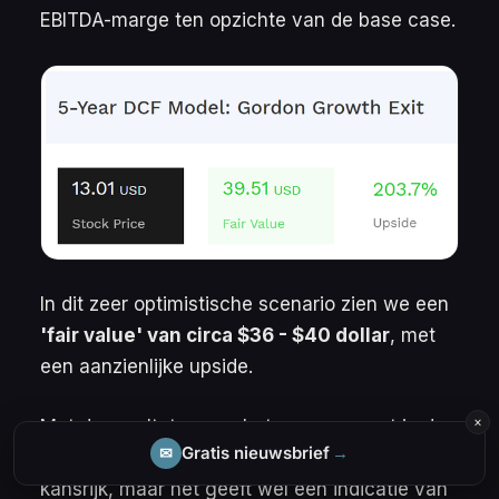
EBITDA-marge ten opzichte van de base case.
In dit zeer optimistische scenario zien we een
'fair value' van circa $36 - $40 dollar
, met
een aanzienlijke upside.
×
Met de resultaten van het management in de
Gratis nieuwsbrief
→
✉
afgelopen jaren acht ik dit scenario niet erg
kansrijk, maar het geeft wel een indicatie van