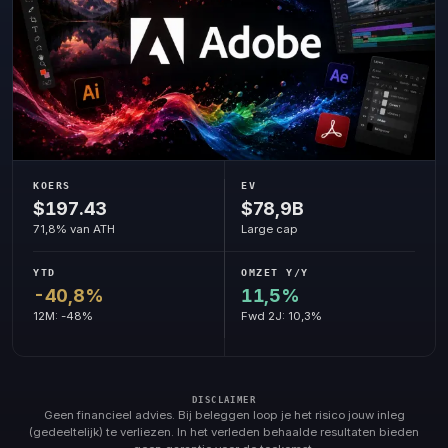
KOERS
EV
$197.43
$78,9B
71,8% van ATH
Large cap
YTD
OMZET Y/Y
-40,8%
11,5%
12M: -48%
Fwd 2J: 10,3%
Geen financieel advies. Bij beleggen loop je het risico jouw inleg
(gedeeltelijk) te verliezen. In het verleden behaalde resultaten bieden