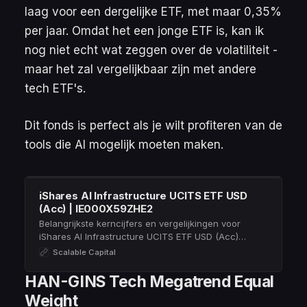
laag voor een dergelijke ETF, met maar 0,35%
per jaar. Omdat het een jonge ETF is, kan ik
nog niet echt wat zeggen over de volatiliteit -
maar het zal vergelijkbaar zijn met andere
tech ETF's.
Dit fonds is perfect als je wilt profiteren van de
tools die AI mogelijk moeten maken.
iShares AI Infrastructure UCITS ETF USD
(Acc) | IE000X59ZHE2
Belangrijkste kerncijfers en vergelijkingen voor
iShares AI Infrastructure UCITS ETF USD (Acc)
(IE000X59ZHE2) ➤ justETF – Dé ETF-screener
Scalable Capital
HAN-GINS Tech Megatrend Equal
Weight