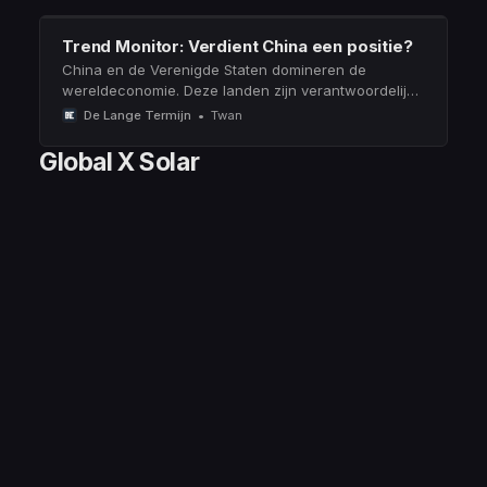
Trend Monitor: Verdient China een positie?
China en de Verenigde Staten domineren de
wereldeconomie. Deze landen zijn verantwoordelijk
voor een groot deel van de wereldwijde
De Lange Termijn
Twan
economische en technologische innovatie. Is niet
beleggen in China een gemiste kans?
Global X Solar