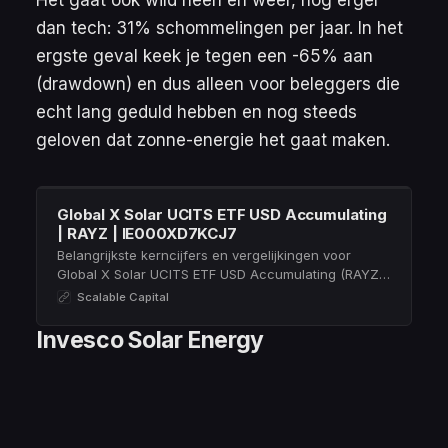
dan tech: 31% schommelingen per jaar. In het
ergste geval keek je tegen een -65% aan
(
drawdown
) en dus alleen voor beleggers die
echt lang geduld hebben en nog steeds
geloven dat zonne-energie het gaat maken.
Global X Solar UCITS ETF USD Accumulating
| RAYZ | IE000XD7KCJ7
Belangrijkste kerncijfers en vergelijkingen voor
Global X Solar UCITS ETF USD Accumulating (RAYZ |
IE000XD7KCJ7) ➤ justETF – Dé ETF-screener
Scalable Capital
Invesco Solar Energy