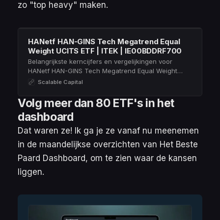
zo "top heavy" maken.
HANetf HAN-GINS Tech Megatrend Equal
Weight UCITS ETF | ITEK | IE00BDDRF700
Belangrijkste kerncijfers en vergelijkingen voor
HANetf HAN-GINS Tech Megatrend Equal Weight
UCITS ETF (ITEK | IE00BDDRF700) ➤ justETF – Dé
Scalable Capital
ETF-screener
Volg meer dan 80 ETF's in het
dashboard
Dat waren ze! Ik ga je ze vanaf nu meenemen
in de maandelijkse overzichten van Het Beste
Paard Dashboard, om te zien waar de kansen
liggen.