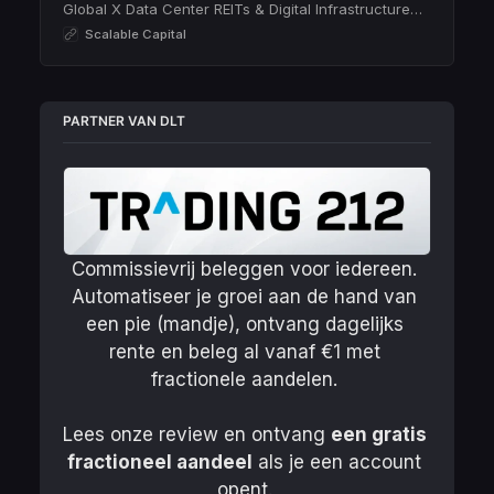
Global X Data Center REITs & Digital Infrastructure
UCITS ETF USD Accumulating (VPN | IE00BMH5Y327)
Scalable Capital
➤ justETF – Dé ETF-screener
PARTNER VAN DLT
Commissievrij beleggen voor iedereen. 
Automatiseer je groei aan de hand van 
een pie (mandje), ontvang dagelijks 
rente en beleg al vanaf €1 met 
fractionele aandelen. 
Lees onze review en ontvang 
een gratis 
fractioneel aandeel
 als je een account 
opent. 