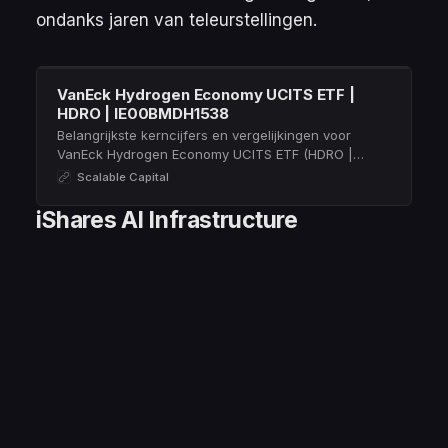
ondanks jaren van teleurstellingen.
VanEck Hydrogen Economy UCITS ETF |
HDRO | IE00BMDH1538
Belangrijkste kerncijfers en vergelijkingen voor
VanEck Hydrogen Economy UCITS ETF (HDRO |
IE00BMDH1538) ➤ justETF – Dé ETF-screener
Scalable Capital
iShares AI Infrastructure