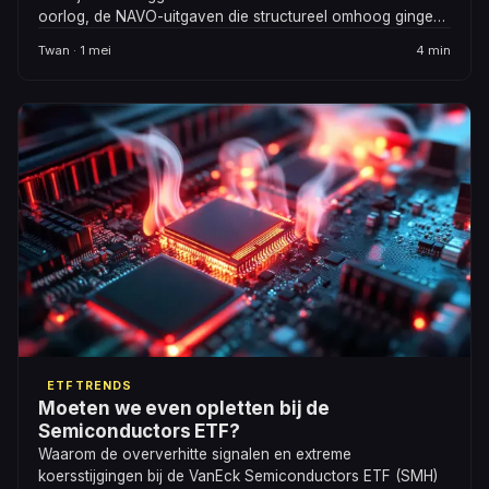
oorlog, de NAVO-uitgaven die structureel omhoog gingen,
een Europa dat zichzelf eindelijk serieus nam op
Twan · 1 mei
4 min
veiligheidsgebied. Is de rek er nu uit?
ETF TRENDS
Moeten we even opletten bij de
Semiconductors ETF?
Waarom de oververhitte signalen en extreme
koersstijgingen bij de VanEck Semiconductors ETF (SMH)