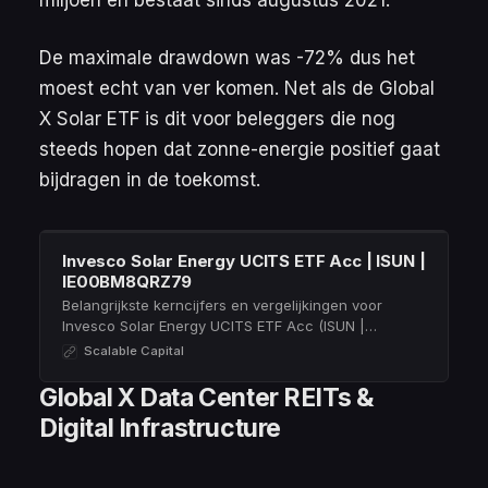
De maximale drawdown was -72% dus het
moest echt van ver komen. Net als de Global
X Solar ETF is dit voor beleggers die nog
steeds hopen dat zonne-energie positief gaat
bijdragen in de toekomst.
Invesco Solar Energy UCITS ETF Acc | ISUN |
IE00BM8QRZ79
Belangrijkste kerncijfers en vergelijkingen voor
Invesco Solar Energy UCITS ETF Acc (ISUN |
IE00BM8QRZ79) ➤ justETF – Dé ETF-screener
Scalable Capital
Global X Data Center REITs &
Digital Infrastructure