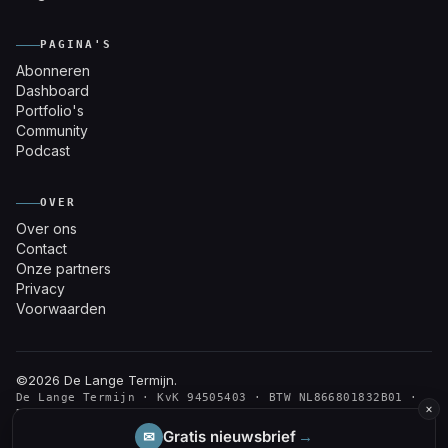
PAGINA'S
Abonneren
Dashboard
Portfolio's
Community
Podcast
OVER
Over ons
Contact
Onze partners
Privacy
Voorwaarden
©2026
De Lange Termijn
.
De Lange Termijn · KvK 94505403 · BTW NL866801832B01 ·
×
Den Haag
De informatie op deze website is voor educatieve doeleinden. Geen
Gratis nieuwsbrief
→
✉
financieel advies.