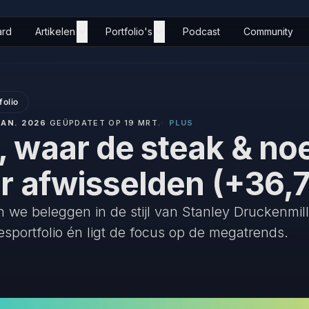
ard
Artikelen
Portfolio's
Podcast
Community
folio
JAN. 2026
·
GEÜPDATET OP 19 MRT.
·
PLUS
 waar de steak & no
ar afwisselden (+36,
 we beleggen in de stijl van Stanley Druckenmille
esportfolio én ligt de focus op de megatrends.