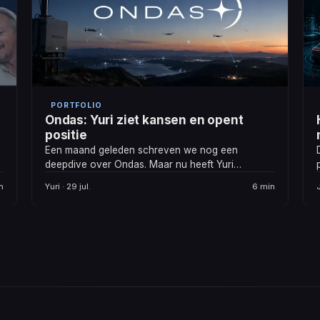
PORTFOLIO
Ondas: Yuri ziet kansen en opent
positie
Een maand geleden schreven we nog een
deepdive over Ondas. Maar nu heeft Yuri
besloten om er serieuze knaken tegenaan te
n
Yuri · 29 jul.
6 min
gooien.