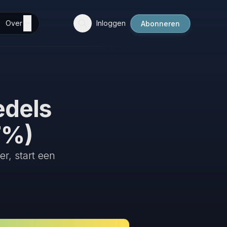
Over
Inloggen
Abonneren
edels
7%)
r, start een