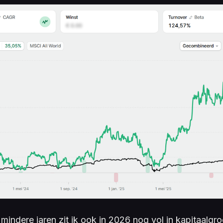
 mindere jaren zit ik ook in 2026 nog vol in kapitaalg