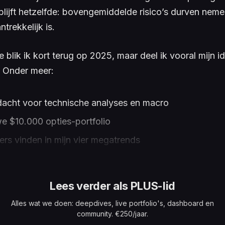
blijft hetzelfde: bovengemiddelde risico’s durven nem
ntrekkelijk is.
 blik ik kort terug op 2025, maar deel ik vooral mijn i
 Onder meer:
acht voor technische analyses en macro
e $10.000 opties-portfolio
rs vinden in mijn vier megatrends
Lees verder als PLUS-lid
Alles wat we doen: deepdives, live portfolio's, dashboard en
community. €250/jaar.