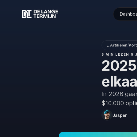
Dashbo
←
Artikelen
/
Port
5 MIN LEZEN
·
5 
2025,
elka
In 2026 gaan
$10.000 opti
Jasper