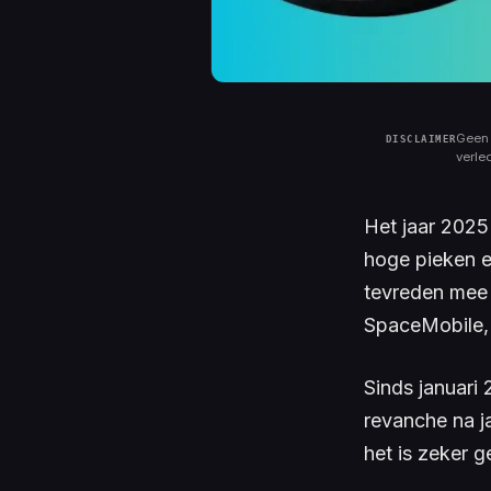
Geen 
verle
Het jaar 2025
hoge pieken en
tevreden mee 
SpaceMobile, h
Sinds januari
revanche na j
het is zeker 