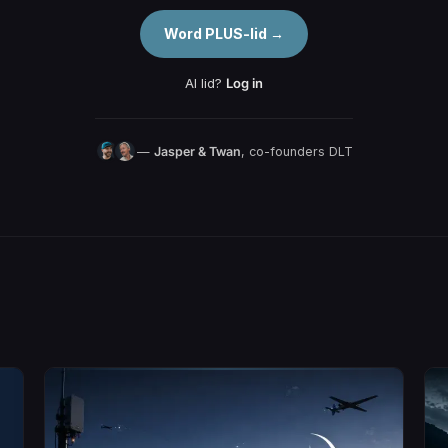
Word PLUS-lid →
Al lid?
Log in
—
Jasper & Twan
, co-founders DLT