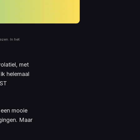
ezen. In het
latiel, met
 ik helemaal
AST
s een mooie
ggingen. Maar