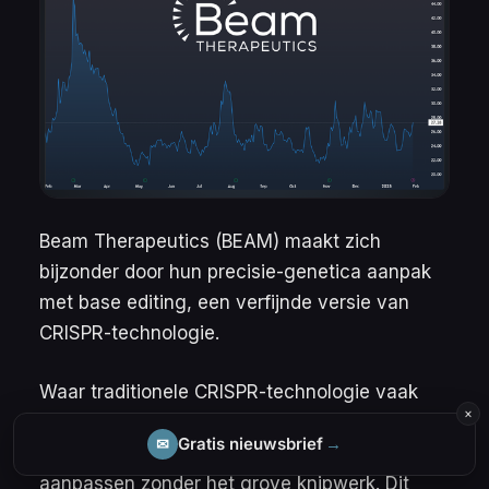
Beam Therapeutics (BEAM) maakt zich
bijzonder door hun precisie-genetica aanpak
met base editing, een verfijnde versie van
CRISPR-technologie.
Waar traditionele CRISPR-technologie vaak
×
grote stukken DNA knipt en herstelt, kun je
Gratis nieuwsbrief
→
✉
met base editing individuele DNA-basen
aanpassen zonder het grove knipwerk. Dit