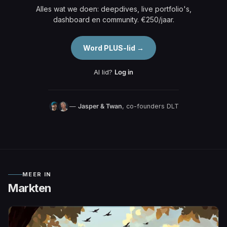
Alles wat we doen: deepdives, live portfolio's,
dashboard en community. €250/jaar.
Word PLUS-lid →
Al lid?
Log in
—
Jasper & Twan
, co-founders DLT
MEER IN
Markten