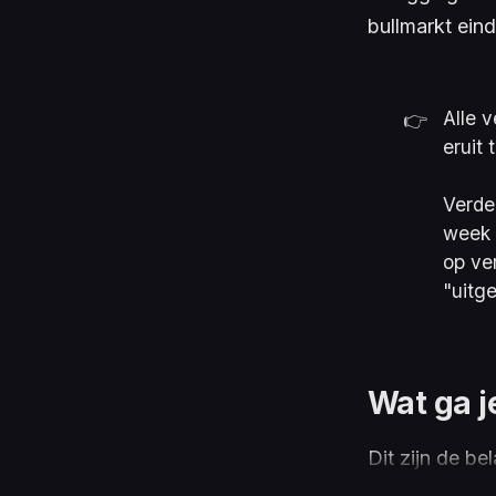
bullmarkt ein
Alle 
👉
eruit t
Verde
week 
op ve
"uitg
Wat ga j
Dit zijn de be