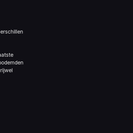
erschillen
aatste
 bodemden
rijwel