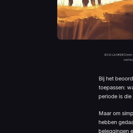
Geen 
verle
Bij het beoord
toepassen: wan
periode is die
Maar om simpl
hebben gedaan
beleggingen e