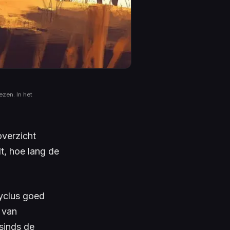
ezen. In het
overzicht
lt, hoe lang de
cyclus goed
 van
sinds de