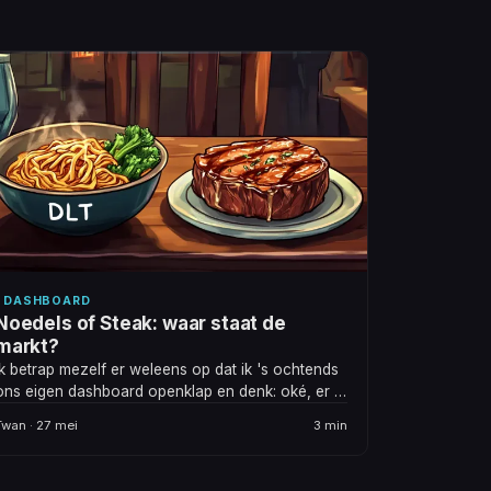
DASHBOARD
Noedels of Steak: waar staat de
markt?
Ik betrap mezelf er weleens op dat ik 's ochtends
ons eigen dashboard openklap en denk: oké, er is
hier en daar iets veranderd - maar waar staan we
Twan · 27 mei
3 min
nou eigenlijk?