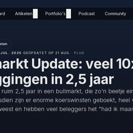
ard
Artikelen
Portfolio's
Podcast
Community
kten
 JUL. 2025
·
GEÜPDATET OP 21 AUG.
·
PLUS
arkt Update: veel 10
gingen in 2,5 jaar
 ruim 2,5 jaar in een bullmarkt, die zo'n beetje e
dien zijn er enorme koerswinsten geboekt, heel w
weest en hebben veel beleggers het "had ik maa