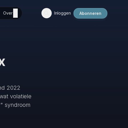
Over
Inloggen
Abonneren
x
ind 2022
at volatiele
r" syndroom