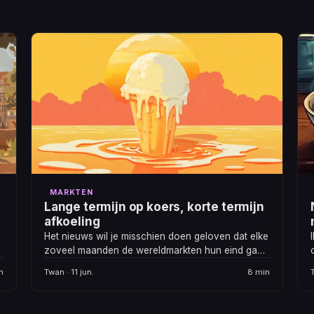
MARKTEN
Lange termijn op koers, korte termijn
afkoeling
Het nieuws wil je misschien doen geloven dat elke
zoveel maanden de wereldmarkten hun eind gaan
vinden, maar de data zeggen doorgaans wat
n
Twan · 11 jun.
8 min
anders.