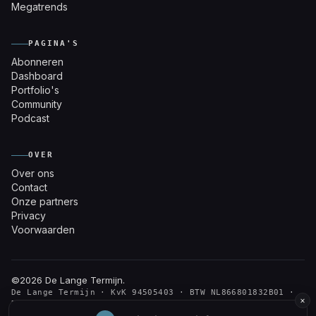
Megatrends
PAGINA'S
Abonneren
Dashboard
Portfolio's
Community
Podcast
OVER
Over ons
Contact
Onze partners
Privacy
Voorwaarden
©2026
De Lange Termijn
.
De Lange Termijn · KvK 94505403 · BTW NL866801832B01 ·
×
Den Haag
De informatie op deze website is voor educatieve doeleinden. Geen