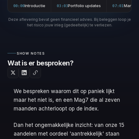
Introductie
Portfolio updates
Marktup
00:00
03:03
07:01
Deze aflevering bevat geen financieel advies. Bij beleggen loop je
het risico jouw inleg (gedeeltelijk) te verliezen.
SHOW NOTES
Wat is er besproken?
We bespreken waarom dit op paniek lijkt
maar het niet is, en een Mag7 die al zeven
maanden achterloopt op de index.
Dan het ongemakkelijke inzicht: van onze 15
aandelen met oordeel 'aantrekkelijk' staan