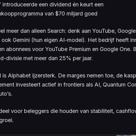
f introduceerde een dividend én keurt een
nkoopprogramma van $70 miljard goed
eel meer dan alleen Search: denk aan YouTube, Google
 ook Gemini (hun eigen AI-model). Het bedrijf heeft i
oen abonnees voor YouTube Premium en Google One. 
ud-divisie met meer dan 25% per jaar.
 is Alphabet ijzersterk. De marges nemen toe, de kaspo
ment investeert actief in frontiers als AI, Quantum C
uto’s.
deel voor beleggers die houden van stabiliteit, cashfl
groei.