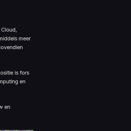
 Cloud,
nmiddels meer
Bovendien
sitie is fors
omputing en
ow en