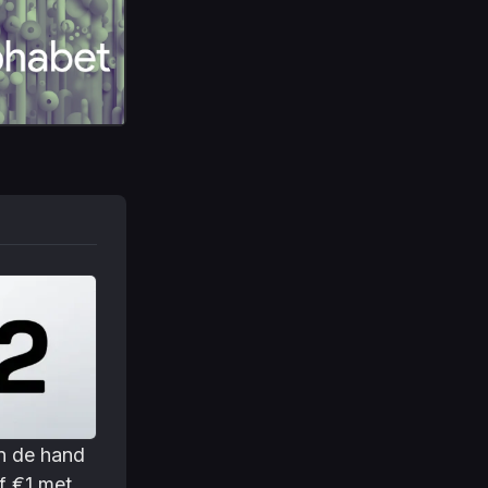
n de hand 
 €1 met 