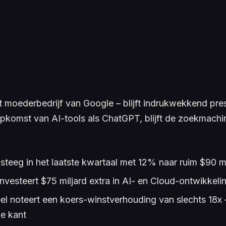
t moederbedrijf van Google – blijft indrukwekkend pre
komst van AI-tools als ChatGPT, blijft de zoekmachi
teeg in het laatste kwartaal met 12% naar ruim $90 mi
nvesteert $75 miljard extra in AI- en Cloud-ontwikkeli
l noteert een koers-winstverhouding van slechts 18x –
ge kant