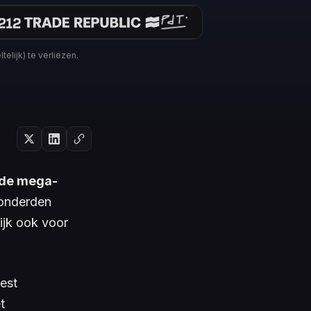
elijk) te verliezen.
 de mega-
honderden
lijk ook voor
est
t