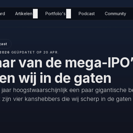
ard
Artikelen
Portfolio's
Podcast
Community
cast
2026
·
GEÜPDATET OP 20 APR.
aar van de mega-IPO’s
n wij in de gaten
 jaar hoogstwaarschijnlijk een paar gigantische b
t zijn vier kanshebbers die wij scherp in de gate