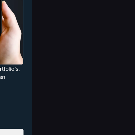
folio’s, 
en 