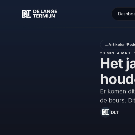
Dashbo
←
Artikelen
/
Pod
23 MIN
·
·
4 MRT. 
Het j
houde
Er komen dit
de beurs. Di
DLT