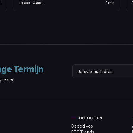
n
Jasper · 3 aug.
1 min
D
nge Termijn
lyses en
ARTIKELEN
Deepdives
ETF Trends