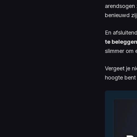
arendsogen z
benieuwd zijn
En afsluite
te beleggen
slimmer om 
Vergeet je n
hoogte bent 