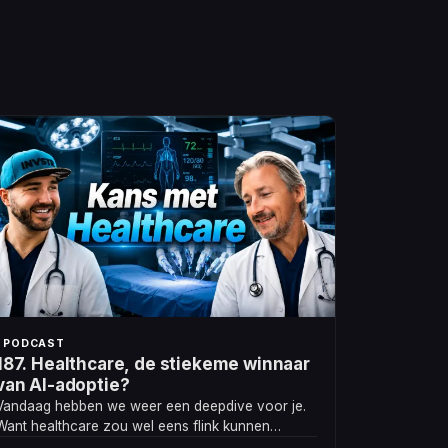
PODCAST
187. Healthcare, de stiekeme winnaar
van AI-adoptie?
Vandaag hebben we weer een deepdive voor je.
Want healthcare zou wel eens flink kunnen
profiteren van de AI-ontwikkelingen.