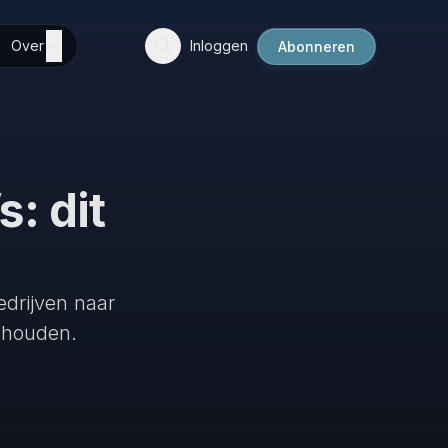
Over
Inloggen
Abonneren
: dit
edrijven naar
n houden.