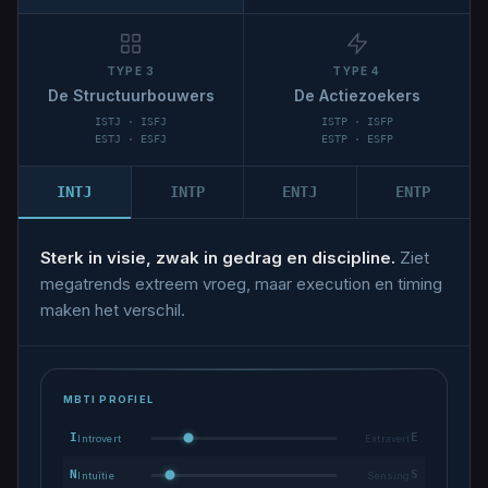
TYPE 3
TYPE 4
De Structuurbouwers
De Actiezoekers
ISTJ · ISFJ
ISTP · ISFP
ESTJ · ESFJ
ESTP · ESFP
INTJ
INTP
ENTJ
ENTP
Sterk in visie, zwak in gedrag en discipline.
Ziet
megatrends extreem vroeg, maar execution en timing
maken het verschil.
MBTI PROFIEL
I
E
Introvert
Extravert
N
S
Intuïtie
Sensing