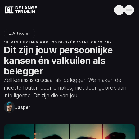
←
Artikelen
18 MIN LEZEN
·
5 APR. 2026
·
GEÜPDATET OP 19 APR.
Dit zijn jouw persoonlijke
kansen én valkuilen als
belegger
Zelfkennis is cruciaal als belegger. We maken de
meeste fouten door emoties, niet door gebrek aan
intelligentie. Dit zijn die van jou.
Jasper