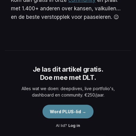
Kom dan gratis in onze
community
en praat
met 1.400+ anderen over kansen, valkuilen…
en de beste verstopplek voor paaseieren. 😉
Je las dit artikel gratis.
Doe mee met DLT.
Alles wat we doen: deepdives, live portfolio's,
dashboard en community. €250/jaar.
Word PLUS-lid →
Al lid?
Log in