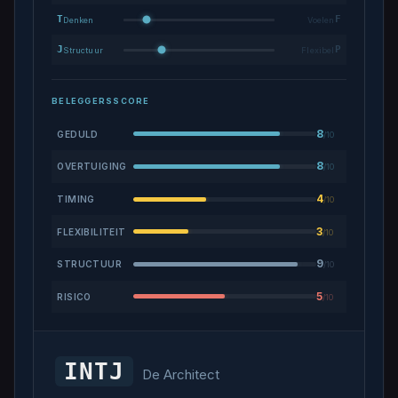
T
F
Denken
Voelen
J
P
Structuur
Flexibel
BELEGGERSSCORE
8
GEDULD
/10
8
OVERTUIGING
/10
4
TIMING
/10
3
FLEXIBILITEIT
/10
9
STRUCTUUR
/10
5
RISICO
/10
INTJ
De Architect