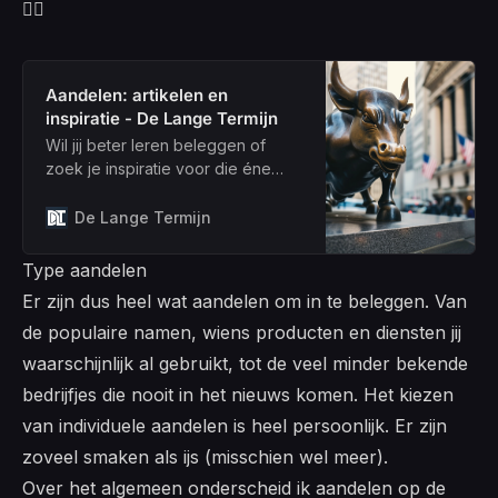
👇🏻
Aandelen: artikelen en
inspiratie - De Lange Termijn
Wil jij beter leren beleggen of
zoek je inspiratie voor die éne
gouden kans op de beurs? Leer
van de ervaringen en inzichten
De Lange Termijn
van actieve beleggers bij DLT.
Type aandelen
Er zijn dus heel wat aandelen om in te beleggen. Van
de populaire namen, wiens producten en diensten jij
waarschijnlijk al gebruikt, tot de veel minder bekende
bedrijfjes die nooit in het nieuws komen. Het kiezen
van individuele aandelen is heel persoonlijk. Er zijn
zoveel smaken als ijs (misschien wel meer).
Over het algemeen onderscheid ik aandelen op de