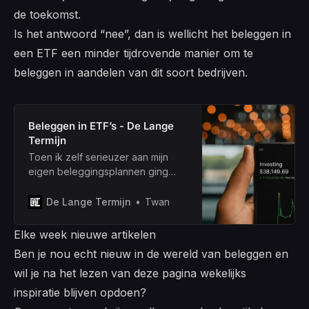
de toekomst.
Is het antwoord “nee”, dan is wellicht het beleggen in
een ETF een minder tijdrovende manier om te
beleggen in aandelen van dit soort bedrijven.
Beleggen in ETF’s - De Lange
Termijn
Toen ik zelf serieuzer aan mijn
eigen beleggingsplannen ging
werken, ben ik ook serieuzer
gaan beleggen in ETF’s. En nu
De Lange Termijn
Twan
denk ik vaak: was ik daar maar
mee begonnen, in plaats van al die
Elke week nieuwe artikelen
losse bedrijven en aandelen die
Ben je nou echt nieuw in de wereld van beleggen en
me in het begin veel tijd en stress
wil je na het lezen van deze pagina wekelijks
hebben gekost.
inspiratie blijven opdoen?